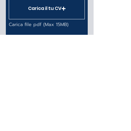
Carica il tu CV
Carica file pdf (Max 15MB)
Autorizzo il trattmento
dei miei dati personali
MPE srl
CANDIDATI ORA
Via dei Sospiri, 30
12035 Racconigi (CN)
+39 0172 811 470
info@mpe-mecc.it