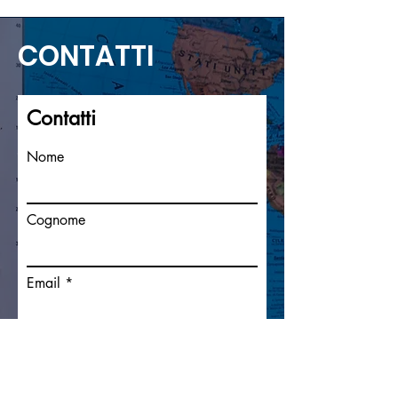
CONTATTI
Contatti
Nome
Cognome
Email
Scrivi un messaggio